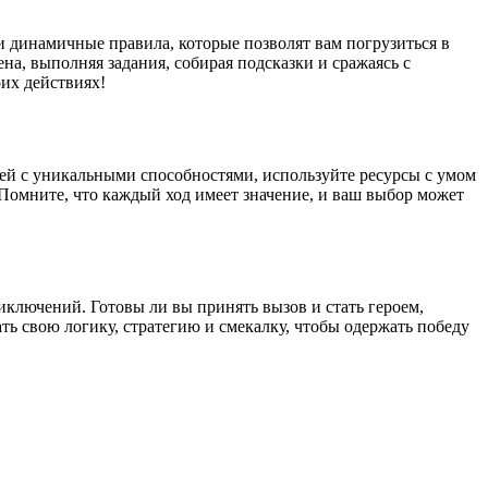
и динамичные правила, которые позволят вам погрузиться в
а, выполняя задания, собирая подсказки и сражаясь с
оих действиях!
жей с уникальными способностями, используйте ресурсы с умом
 Помните, что каждый ход имеет значение, и ваш выбор может
иключений. Готовы ли вы принять вызов и стать героем,
ть свою логику, стратегию и смекалку, чтобы одержать победу