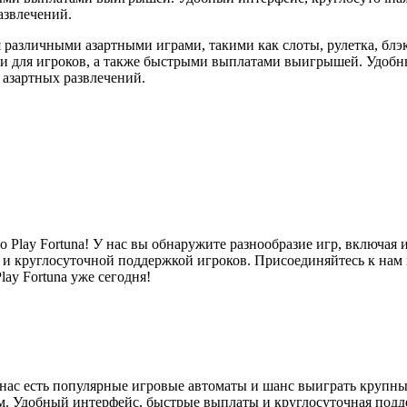
азвлечений.
ся различными азартными играми, такими как слоты, рулетка, бл
 для игроков, а также быстрыми выплатами выигрышей. Удобны
 азартных развлечений.
 Play Fortuna! У нас вы обнаружите разнообразие игр, включая 
 и круглосуточной поддержкой игроков. Присоединяйтесь к нам
ay Fortuna уже сегодня!
нас есть популярные игровые автоматы и шанс выиграть крупны
м. Удобный интерфейс, быстрые выплаты и круглосуточная подд