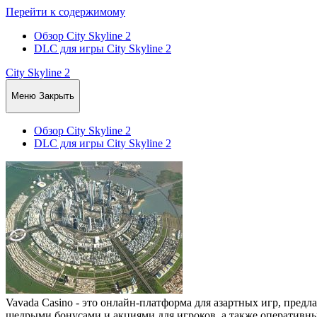
Перейти к содержимому
Обзор City Skyline 2
DLC для игры City Skyline 2
City Skyline 2
Меню
Закрыть
Обзор City Skyline 2
DLC для игры City Skyline 2
Vavada Casino - это онлайн-платформа для азартных игр, предл
щедрыми бонусами и акциями для игроков, а также оперативн