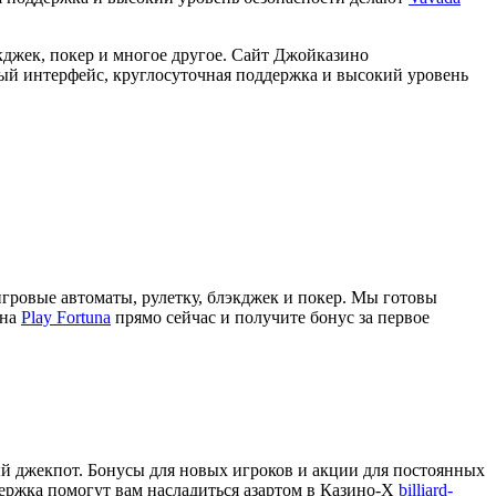
экджек, покер и многое другое. Сайт Джойказино
й интерфейс, круглосуточная поддержка и высокий уровень
игровые автоматы, рулетку, блэкджек и покер. Мы готовы
 на
Play Fortuna
прямо сейчас и получите бонус за первое
й джекпот. Бонусы для новых игроков и акции для постоянных
ержка помогут вам насладиться азартом в Казино-Х
billiard-