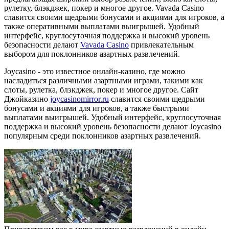
рулетку, блэкджек, покер и многое другое. Vavada Casino
славится своими щедрыми бонусами и акциями для игроков, а
также оперативными выплатами выигрышей. Удобный
интерфейс, круглосуточная поддержка и высокий уровень
безопасности делают
Vavada Casino
привлекательным
выбором для поклонников азартных развлечений.
Joycasino - это известное онлайн-казино, где можно
насладиться различными азартными играми, такими как
слоты, рулетка, блэкджек, покер и многое другое. Сайт
Джойказино
joycasinomirror.ru
славится своими щедрыми
бонусами и акциями для игроков, а также быстрыми
выплатами выигрышей. Удобный интерфейс, круглосуточная
поддержка и высокий уровень безопасности делают Joycasino
популярным среди поклонников азартных развлечений.