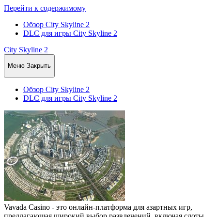
Перейти к содержимому
Обзор City Skyline 2
DLC для игры City Skyline 2
City Skyline 2
Меню
Закрыть
Обзор City Skyline 2
DLC для игры City Skyline 2
Vavada Casino - это онлайн-платформа для азартных игр,
предлагающая широкий выбор развлечений, включая слоты,