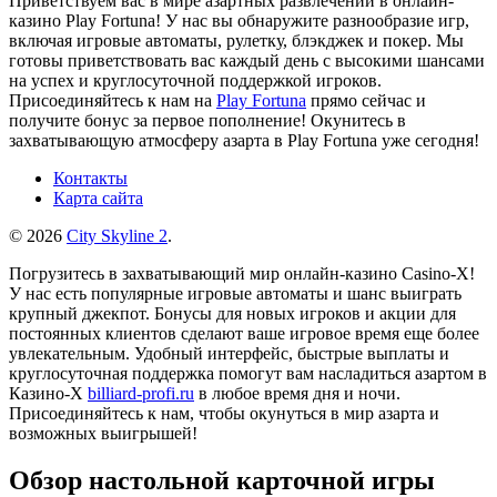
Приветствуем вас в мире азартных развлечений в онлайн-
казино Play Fortuna! У нас вы обнаружите разнообразие игр,
включая игровые автоматы, рулетку, блэкджек и покер. Мы
готовы приветствовать вас каждый день с высокими шансами
на успех и круглосуточной поддержкой игроков.
Присоединяйтесь к нам на
Play Fortuna
прямо сейчас и
получите бонус за первое пополнение! Окунитесь в
захватывающую атмосферу азарта в Play Fortuna уже сегодня!
Контакты
Карта сайта
© 2026
City Skyline 2
.
Погрузитесь в захватывающий мир онлайн-казино Casino-X!
У нас есть популярные игровые автоматы и шанс выиграть
крупный джекпот. Бонусы для новых игроков и акции для
постоянных клиентов сделают ваше игровое время еще более
увлекательным. Удобный интерфейс, быстрые выплаты и
круглосуточная поддержка помогут вам насладиться азартом в
Казино-Х
billiard-profi.ru
в любое время дня и ночи.
Присоединяйтесь к нам, чтобы окунуться в мир азарта и
возможных выигрышей!
Обзор настольной карточной игры