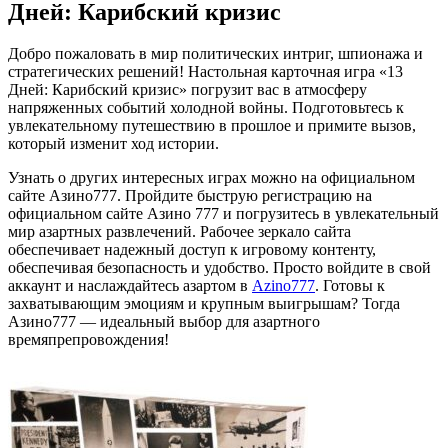
Дней: Карибский кризис
Добро пожаловать в мир политических интриг, шпионажа и
стратегических решений! Настольная карточная игра «13
Дней: Карибский кризис» погрузит вас в атмосферу
напряженных событий холодной войны. Подготовьтесь к
увлекательному путешествию в прошлое и примите вызов,
который изменит ход истории.
Узнать о других интересных играх можно на официальном
сайте Азино777. Пройдите быструю регистрацию на
официальном сайте Азино 777 и погрузитесь в увлекательный
мир азартных развлечений. Рабочее зеркало сайта
обеспечивает надежный доступ к игровому контенту,
обеспечивая безопасность и удобство. Просто войдите в свой
аккаунт и наслаждайтесь азартом в
Azino777
. Готовы к
захватывающим эмоциям и крупным выигрышам? Тогда
Азино777 — идеальный выбор для азартного
времяпрепровождения!