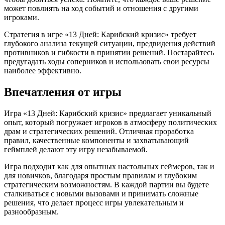
может повлиять на ход событий и отношения с другими
игроками.
Стратегия в игре «13 Дней: Карибский кризис» требует
глубокого анализа текущей ситуации, предвидения действий
противников и гибкости в принятии решений. Постарайтесь
предугадать ходы соперников и использовать свои ресурсы
наиболее эффективно.
Впечатления от игры
Игра «13 Дней: Карибский кризис» предлагает уникальный
опыт, который погружает игроков в атмосферу политических
драм и стратегических решений. Отличная проработка
правил, качественные компоненты и захватывающий
геймплей делают эту игру незабываемой.
Игра подходит как для опытных настольных геймеров, так и
для новичков, благодаря простым правилам и глубоким
стратегическим возможностям. В каждой партии вы будете
сталкиваться с новыми вызовами и принимать сложные
решения, что делает процесс игры увлекательным и
разнообразным.